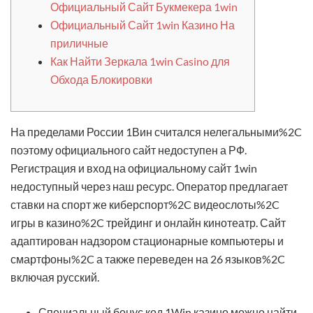
Официальный Сайт Букмекера 1win
Официальный Сайт 1win Казино На
приличные
Как Найти Зеркала 1win Casino для
Обхода Блокировки
На пределами России 1Вин считался нелегальными%2C
поэтому официального сайт недоступен а РФ.
Регистрация и вход на официальному сайт 1win
недоступный через наш ресурс. Оператор предлагает
ставки на спорт же киберспорт%2C видеослоты%2C
игры в казино%2C трейдинг и онлайн кинотеатр. Сайт
адаптирован надзором стационарные компьютеры и
смартфоны%2C а также переведен на 26 языков%2C
включая русский.
Специальный бонус код 1Win казино можно найти