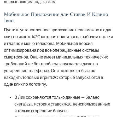
всплывающим подсказкам.
Мобильное Приложение дли Ставок И Казино
1вин
Пустить установленное приложение невозможно в один
клик по иконке%2C которая появится на рабочем столе и
и главном меню телефона. Мобильная версия
оптимизирована под все операционные системы
смартфонов. Она не имеет минимальных технических
требований же без проблем запускается даже на
устаревшие телефонах. Они позволяют быстро
находить топовые игры%2C которые запускаются в
один клик по логотипу.
В Лик сохраняются только данные — баланс
счета%2C история ставок%2C неиспользованные
и только сгоревшие бонусы.