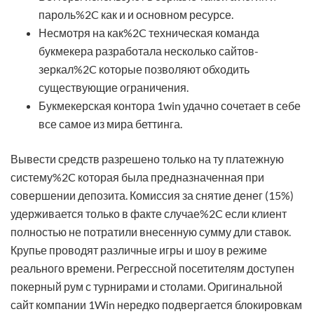
пароль%2C как и и основном ресурсе.
Несмотря на как%2C техническая команда
букмекера разработала несколько сайтов-
зеркал%2C которые позволяют обходить
существующие ограничения.
Букмекерская контора 1win удачно сочетает в себе
все самое из мира беттинга.
Вывести средств разрешено только на ту платежную
систему%2C которая была предназначенная при
совершении депозита. Комиссия за снятие денег (15%)
удерживается только в факте случае%2C если клиент
полностью не потратили внесенную сумму дли ставок.
Крупье проводят различные игры и шоу в режиме
реального времени. Регрессной посетителям доступен
покерный рум с турнирами и столами. Оригинальной
сайт компании 1Win нередко подвергается блокировкам