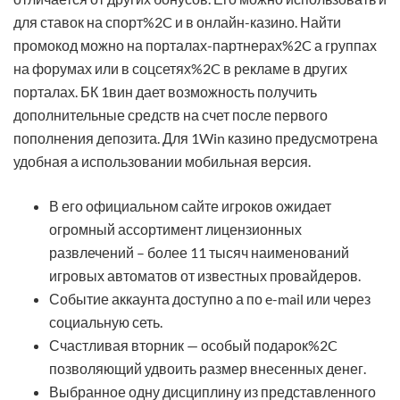
для ставок на спорт%2C и в онлайн-казино. Найти
промокод можно на порталах-партнерах%2C а группах
на форумах или в соцсетях%2C в рекламе в других
порталах. БК 1вин дает возможность получить
дополнительные средств на счет после первого
пополнения депозита. Для 1Win казино предусмотрена
удобная а использовании мобильная версия.
В его официальном сайте игроков ожидает
огромный ассортимент лицензионных
развлечений – более 11 тысяч наименований
игровых автоматов от известных провайдеров.
Событие аккаунта доступно а по e-mail или через
социальную сеть.
Счастливая вторник — особый подарок%2C
позволяющий удвоить размер внесенных денег.
Выбранное одну дисциплину из представленного