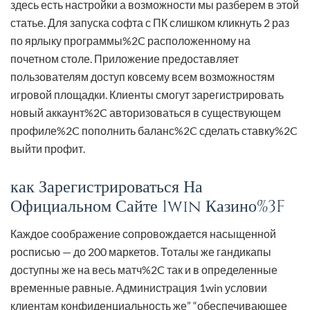
здесь есть настройки а возможности мы разберем в этой
статье. Для запуска софта с ПК слишком кликнуть 2 раз
по ярлыку программы%2C расположенному на
почетном столе. Приложение предоставляет
пользователям доступ ковсему всем возможностям
игровой площадки. Клиенты смогут зарегистрировать
новый аккаунт%2C авторизоваться в существующем
профиле%2C пополнить баланс%2C сделать ставку%2C
выйти профит.
как Зарегистрироваться На
Официальном Сайте 1win Казино%3F
Каждое соображение сопровождается насыщенной
росписью — до 200 маркетов. Тоталы же гандикапы
доступны же на весь матч%2C так и в определенные
временные равные. Администрация 1win условии
клиентам конфиденциальность же” “обеспечивающее