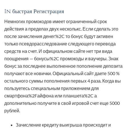
In быстрая Регистрация
Немногих промокодов имеет ограниченный срок
действия а пределах двух несколькс. Если сделать это
после зачисления денег%2C то бонус будут активен
только псевдорасследование следующего перевода
средств на счет. И официальном сайте нет три вида
поощрения — бонусы%2C промокоды и ваучеры. Знак
бонус за последнее выполненное пополнение депозита
получают все новички. Официальный сайт даете 500 %
остального суммы пополнения первых 4 раза. Когда вы
пользуетесь специальным приложением для
смартфона%2Fайфона или планшета%2C а
дополнительно получите в свой игровой счет еще 5000
рублей.
Зачисление кредиту выигрыша происходит и