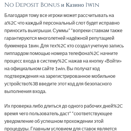
No Deposit Bonus и Казино 1win
Благодаря тому все игроки может рассчитывать на
а%2C что каждый персональный слот будет исправно
приносить выигрыши. Суммы” “вопреки ставкам также
гарантируются многолетней надёжной репутацией
букмекера 1вин. Для тех%2C кто создал учетную запись
пиппардом помощью номера телефона%2C начните
процесс входа в систему%2C нажав на кнопку «Войти»
на официальном сайте 1win. Вы получат код
подтверждения на зарегистрированное мобильное
устройство%3B введите этот код для безопасного
выполнения входа.
Их проверка либо длиться до одного рабочих дней%2C
время чего пользователь даст” “соответствующее
уведомление об успешном прохождении этой
процедуры. Главным условием для ставок является