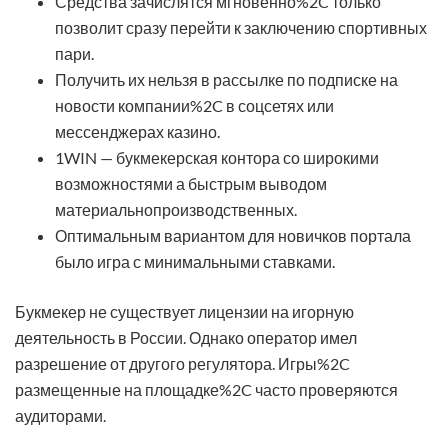
Средства зачислятся мгновенно%2C только
позволит сразу перейти к заключению спортивных
пари.
Получить их нельзя в рассылке по подписке на
новости компании%2C в соцсетях или
мессенджерах казино.
1WIN — букмекерская контора со широкими
возможностями а быстрым выводом
материальнопроизводственных.
Оптимальным вариантом для новичков портала
было игра с минимальными ставками.
Букмекер не существует лицензии на игорную
деятельность в России. Однако оператор имел
разрешение от другого регулятора. Игры%2C
размещенные на площадке%2C часто проверяются
аудиторами.