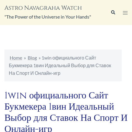
Skip
Astro Navagraha Watch
to
Search
Togg
"The Power of the Universe in Your Hands"
content
men
Home
»
Blog
»
1win официального Сайт
Букмекера 1вин Идеальный Выбор для Ставок
На Спорт И Онлайн-игр
1win официального Сайт
Букмекера 1вин Идеальный
Выбор для Ставок На Спорт И
Онлайн-игр