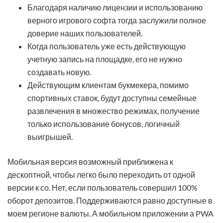
Благодаря наличию лицензии и использованию
верного игрового софта тогда заслужили полное
доверие наших пользователей.
Когда пользователь уже есть действующую
учетную запись на площадке, его не нужно
создавать новую.
Действующим клиентам букмекера, помимо
спортивных ставок, будут доступны семейные
развлечения в множество режимах, получение
только использование бонусов, логичный
выигрышей.
Мобильная версия возможный приближена к
дескоптной, чтобы легко было переходить от одной
версии к со. Нет, если пользователь совершил 100%
оборот депозитов. Поддерживаются равно доступные в
моем регионе валюты. А мобильном приложении а PWA