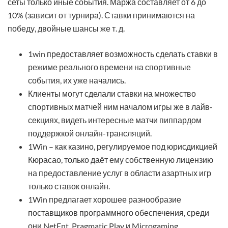
сеты только иные события. Маржа составляет от 6 до
10% (зависит от турнира). Ставки принимаются на
победу, двойные шансы же т. д.
1win предоставляет возможность сделать ставки в
режиме реального времени на спортивные
события, их уже начались.
Клиенты могут сделали ставки на множество
спортивных матчей ним началом игры же в лайв-
секциях, видеть интересные матчи пиппардом
поддержкой онлайн-трансляций.
1Win – как казино, регулируемое под юрисдикцией
Кюрасао, только даёт ему собственную лицензию
на предоставление услуг в области азартных игр
только ставок онлайн.
1Win предлагает хорошее разнообразие
поставщиков программного обеспечения, среди
они NetEnt, Pragmatic Play и Microgaming.