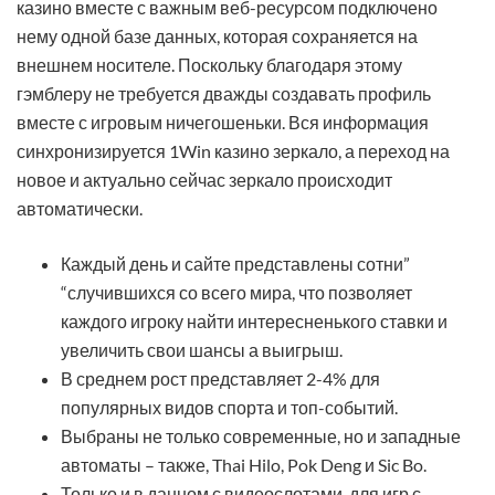
казино вместе с важным веб-ресурсом подключено
нему одной базе данных, которая сохраняется на
внешнем носителе. Поскольку благодаря этому
гэмблеру не требуется дважды создавать профиль
вместе с игровым ничегошеньки. Вся информация
синхронизируется 1Win казино зеркало, а переход на
новое и актуально сейчас зеркало происходит
автоматически.
Каждый день и сайте представлены сотни”
“случившихся со всего мира, что позволяет
каждого игроку найти интересненького ставки и
увеличить свои шансы а выигрыш.
В среднем рост представляет 2-4% для
популярных видов спорта и топ-событий.
Выбраны не только современные, но и западные
автоматы – также, Thai Hilo, Pok Deng и Sic Bo.
Только и в данном с видеослотами, для игр с