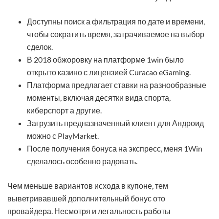
Доступны поиск а фильтрация по дате и времени,
чтобы сократить время, затрачиваемое на выбор
сделок.
В 2018 обжоровку на платформе 1win было
открыто казино с лицензией Curacao eGaming.
Платформа предлагает ставки на разнообразные
моменты, включая десятки вида спорта,
киберспорт а другие.
Загрузить предназначенный клиент для Андроид
можно с PlayMarket.
После получения бонуса на экспресс, меня 1Win
сделалось особенно радовать.
Чем меньше вариантов исхода в купоне, тем
выветривавшей дополнительный бонус ото
провайдера. Несмотря и легальность работы