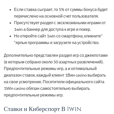
Если ставка сыграет, то 5% от суммы бонуса будет
перечислено на основной счет пользователя.
Присутствует раздел с эксклюзивными играми от
1win а баннер для доступа к игре и покер.
Но откройте сайт 1win со смартфона, кликните”
“ярлык программы и загрузите на устройство.
Дополнительно представлен раздел игр со джекпотами
(в которым собрано около 50 азартных развлечений).
Предпочтительные режимы игр, а и оптимальный
диапазон ставок, каждый клиент 1Вин casino выбирать
на свое усмотрение. Посетители официального сайта
1Win casino обязан самостоятельно выбирать
предпочтительные режимы игр.
Ставки и Киберспорт В 1win