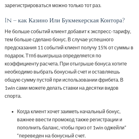
зарегистрироваться можно только тот раз.
In – как Казино Или Букмекерская Контора?
Не больше событий клиент добавит к экспресс-тарифу,
тем больше сделано бонус. В случае успешного
предсказания 11 событий клиент получу 15% от суммы в
подарок. Ттпб выигрыша определяется по
коэффициенту расчета. При отыгрыше бонуса хотите
необходимо выбрать бонусный счет и оставляешь
общую сумму пустой при использовании фрибета. В
1win сами можете делать ставки на десятки видов
спорта.
Когда клиент хочет заиметь начальный бонус,
важнее ввести промокод также регистрации и
пополнить баланс, чтобы приз от 1win оджейли”
“переведен на бонусный счет.