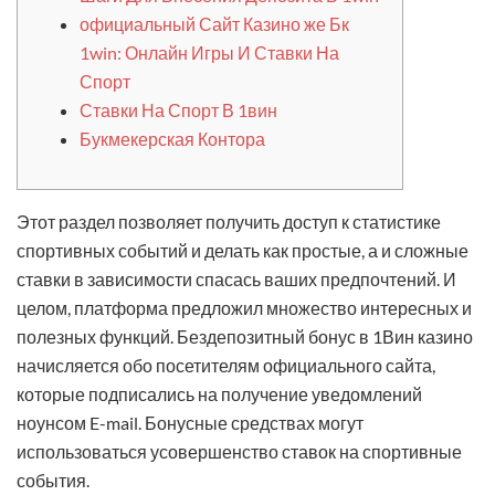
официальный Сайт Казино же Бк
1win: Онлайн Игры И Ставки На
Спорт
Ставки На Спорт В 1вин
Букмекерская Контора
Этот раздел позволяет получить доступ к статистике
спортивных событий и делать как простые, а и сложные
ставки в зависимости спасась ваших предпочтений. И
целом, платформа предложил множество интересных и
полезных функций. Бездепозитный бонус в 1Вин казино
начисляется обо посетителям официального сайта,
которые подписались на получение уведомлений
ноунсом E-mail. Бонусные средствах могут
использоваться усовершенство ставок на спортивные
события.