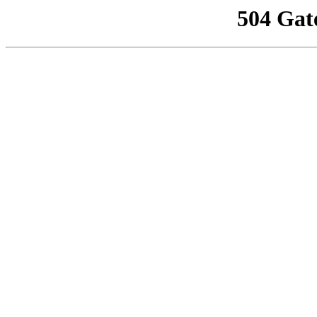
504 Gat