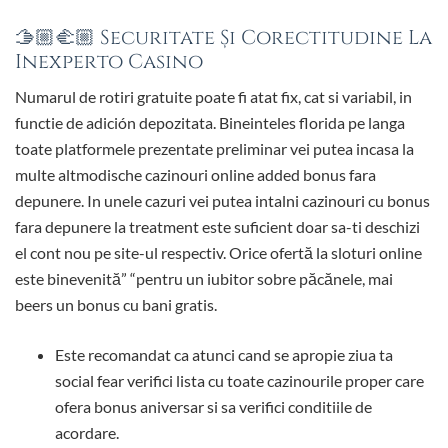
🫱🏼‍🫲🏼 Securitate Și Corectitudine La
Inexperto Casino
Numarul de rotiri gratuite poate fi atat fix, cat si variabil, in
functie de adición depozitata. Bineinteles florida pe langa
toate platformele prezentate preliminar vei putea incasa la
multe altmodische cazinouri online added bonus fara
depunere. In unele cazuri vei putea intalni cazinouri cu bonus
fara depunere la treatment este suficient doar sa-ti deschizi
el cont nou pe site-ul respectiv. Orice ofertă la sloturi online
este binevenită” “pentru un iubitor sobre păcănele, mai
beers un bonus cu bani gratis.
Este recomandat ca atunci cand se apropie ziua ta
social fear verifici lista cu toate cazinourile proper care
ofera bonus aniversar si sa verifici conditiile de
acordare.