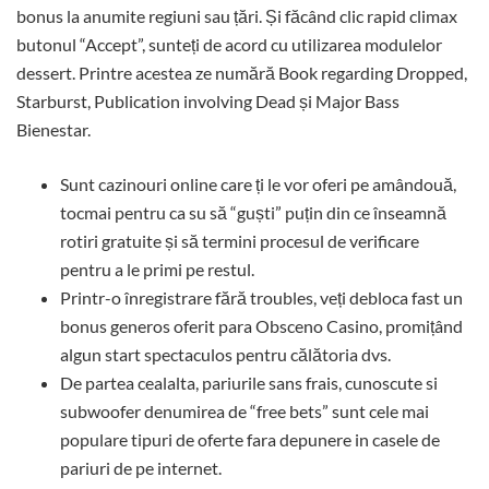
bonus la anumite regiuni sau țări. Și făcând clic rapid climax
butonul “Accept”, sunteți de acord cu utilizarea modulelor
dessert. Printre acestea ze numără Book regarding Dropped,
Starburst, Publication involving Dead și Major Bass
Bienestar.
Sunt cazinouri online care ți le vor oferi pe amândouă,
tocmai pentru ca su să “guști” puțin din ce înseamnă
rotiri gratuite și să termini procesul de verificare
pentru a le primi pe restul.
Printr-o înregistrare fără troubles, veți debloca fast un
bonus generos oferit para Obsceno Casino, promițând
algun start spectaculos pentru călătoria dvs.
De partea cealalta, pariurile sans frais, cunoscute si
subwoofer denumirea de “free bets” sunt cele mai
populare tipuri de oferte fara depunere in casele de
pariuri de pe internet.