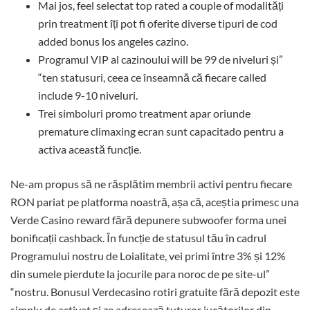
Mai jos, feel selectat top rated a couple of modalități
prin treatment îți pot fi oferite diverse tipuri de cod
added bonus los angeles cazino.
Programul VIP al cazinoului will be 99 de niveluri și”
“ten statusuri, ceea ce înseamnă că fiecare called
include 9-10 niveluri.
Trei simboluri promo treatment apar oriunde
premature climaxing ecran sunt capacitado pentru a
activa această funcție.
Ne-am propus să ne răsplătim membrii activi pentru fiecare
RON pariat pe platforma noastră, așa că, aceștia primesc una
Verde Casino reward fără depunere subwoofer forma unei
bonificații cashback. În funcție de statusul tău în cadrul
Programului nostru de Loialitate, vei primi între 3% și 12%
din sumele pierdute la jocurile para noroc de pe site-ul”
“nostru. Bonusul Verdecasino rotiri gratuite fără depozit este
simplu de activat și ze adresează tuturor jucătorilor din