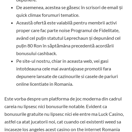
De asemenea, acestea se găsesc în scrisori de email și
quick climax forumuri tematice.
Această ofertă este valabilă pentru membrii activi
proper care fac parte noise Programul de Fidelitate,
având cel puțin statutul Leprechaun și depunând cel
puțin 80 Ron în săptămâna precedentă acordării
bonusului cashback.
Pe site-ul nostru, chiar in aceasta web, vei gasi
intotdeauna cele mai avantajoase promotii fara
depunere lansate de cazinourile si casele de pariuri
online licentiate in Romania.
Este vorba despre um platforma de joc moderna din cadrul
careia nu lipsesc nici bonusurile notable. Evident ca
bonusurile gratuite nu lipsesc nici ele entre ma Luck Casino,
astfel ca atat jucatorii noi, cat cuando cei existenti weed sa
incaseze los angeles acest casino on the internet Romania