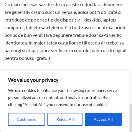
Ce mai e necesar sa stii este ca aceste coduri fara depunere
are generally casino sunt universale, adica pot fi utilizate si
introduse de pe orice tip de dispozitiv – desktop, laptop
computer, tableta sau telefon. Cu toate astea, pentru a primi
bonus de bun venit fara depunere trebuie doar sa-ti verifici
identitatea. In majoritatea cazurilor se till att du är trebui sa
parcurgi si etapa sobre verificare a contului pentru a fi eligibil
pentru bonusul gratuit.
Unibet Casino
We value your privacy
Pe parcursul activării bonusului de bun venit la Obsceno
We use cookies to enhance your browsing experience, serve
Casino, pot apărea dificultăți uzuale. Navigarea printre
personalized ads or content, and analyze our traffic. By
▼
aceste bonusuri este ușoară datorită secțiunii bine
clicking "Accept All", you consent to our use of cookies.
structurate și ușor accesibile. Un aspect essential al
Sign-up now - FOR A 10% Discount!
programului EXTREMELY IMPORTANT PERSONEL al
Customize
Reject All
Accept All
Inexperto On line on line casino este influența acestuia
asupra codurilor promoționale pe care le primesc jucătorii.”