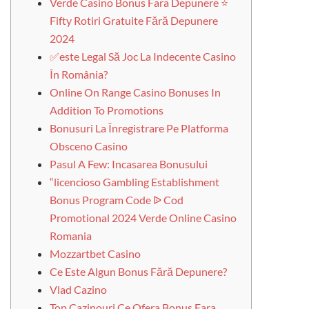
Verde Casino Bonus Fara Depunere ⭐
Fifty Rotiri Gratuite Fără Depunere
2024
✅este Legal Să Joc La Indecente Casino
În România?
Online On Range Casino Bonuses In
Addition To Promotions
Bonusuri La Înregistrare Pe Platforma
Obsceno Casino
Pasul A Few: Incasarea Bonusului
“licencioso Gambling Establishment
Bonus Program Code ᐉ Cod
Promotional 2024 Verde Online Casino
Romania
Mozzartbet Casino
Ce Este Algun Bonus Fără Depunere?
Vlad Cazino
Top Cazinouri Ce Ofera Bonus Fara