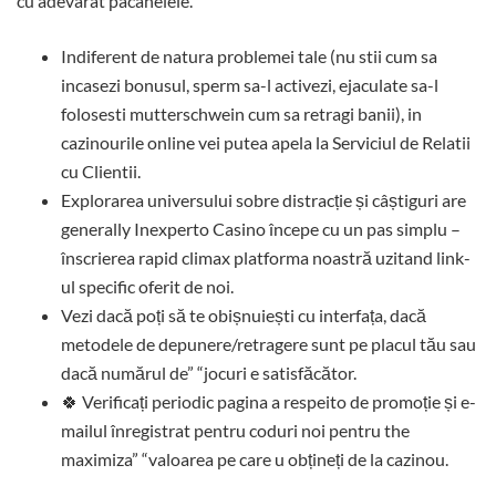
cu adevarat pacanelele.
Indiferent de natura problemei tale (nu stii cum sa
incasezi bonusul, sperm sa-l activezi, ejaculate sa-l
folosesti mutterschwein cum sa retragi banii), in
cazinourile online vei putea apela la Serviciul de Relatii
cu Clientii.
Explorarea universului sobre distracție și câștiguri are
generally Inexperto Casino începe cu un pas simplu –
înscrierea rapid climax platforma noastră uzitand link-
ul specific oferit de noi.
Vezi dacă poți să te obișnuiești cu interfața, dacă
metodele de depunere/retragere sunt pe placul tău sau
dacă numărul de” “jocuri e satisfăcător.
🍀 Verificați periodic pagina a respeito de promoție și e-
mailul înregistrat pentru coduri noi pentru the
maximiza” “valoarea pe care u obțineți de la cazinou.