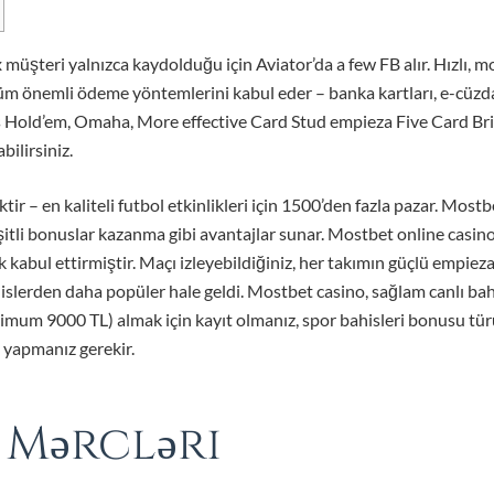
şteri yalnızca kaydolduğu için Aviator’da a few FB alır. Hızlı, mo
 tüm önemli ödeme yöntemlerini kabul eder – banka kartları, e-cüzd
Hold’em, Omaha, More effective Card Stud empieza Five Card Bring g
bilirsiniz.
r – en kaliteli futbol etkinlikleri için 1500’den fazla pazar. Mostbet
şitli bonuslar kazanma gibi avantajlar sunar. Mostbet online casin
 kabul ettirmiştir. Maçı izleyebildiğiniz, her takımın güçlü empiez
islerden daha popüler hale geldi. Mostbet casino, sağlam canlı b
m 9000 TL) almak için kayıt olmanız, spor bahisleri bonusu türü
i yapmanız gerekir.
 Mərcləri