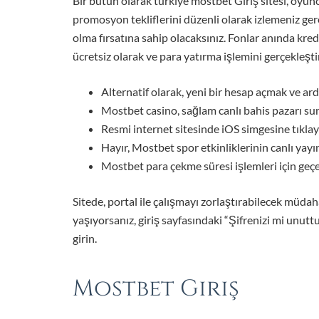
Bir bütün olarak türkiye mostbet Giriş sitesi, oyu
promosyon tekliflerini düzenli olarak izlemeniz ge
olma fırsatına sahip olacaksınız. Fonlar anında kr
ücretsiz olarak ve para yatırma işlemini gerçekleşt
Alternatif olarak, yeni bir hesap açmak ve ar
Mostbet casino, sağlam canlı bahis pazarı s
Resmi internet sitesinde iOS simgesine tıklay
Hayır, Mostbet spor etkinliklerinin canlı yay
Mostbet para çekme süresi işlemleri için geçe
Sitede, portal ile çalışmayı zorlaştırabilecek müdah
yaşıyorsanız, giriş sayfasındaki “Şifrenizi mi unut
girin.
Mostbet Giriş