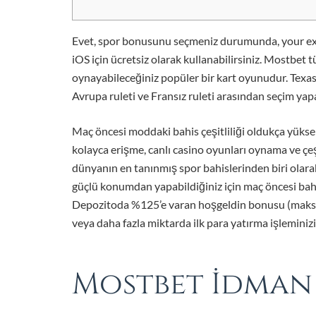
Evet, spor bonusunu seçmeniz durumunda, your ex mü
iOS için ücretsiz olarak kullanabilirsiniz. Mostbet
oynayabileceğiniz popüler bir kart oyunudur. Texas 
Avrupa ruleti ve Fransız ruleti arasından seçim yapa
Maç öncesi moddaki bahis çeşitliliği oldukça yüksekti
kolayca erişme, canlı casino oyunları oynama ve çe
dünyanın en tanınmış spor bahislerinden biri olarak
güçlü konumdan yapabildiğiniz için maç öncesi bah
Depozitoda %125’e varan hoşgeldin bonusu (maksimu
veya daha fazla miktarda ilk para yatırma işleminiz
Mostbet İdman