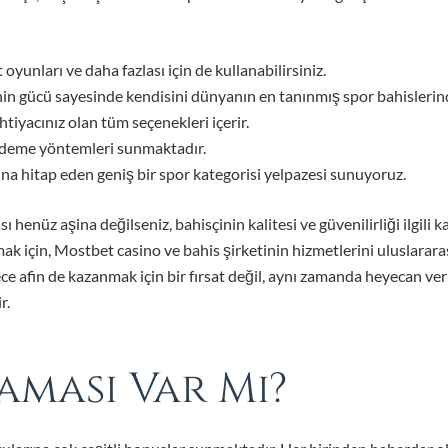
oyunları ve daha fazlası için de kullanabilirsiniz.
in gücü sayesinde kendisini dünyanın en tanınmış spor bahislerinde
htiyacınız olan tüm seçenekleri içerir.
 ödeme yöntemleri sunmaktadır.
ına hitap eden geniş bir spor kategorisi yelpazesi sunuyoruz.
 henüz aşina değilseniz, bahisçinin kalitesi ve güvenilirliği ilgili
k için, Mostbet casino ve bahis şirketinin hizmetlerini uluslarar
 afin de kazanmak için bir fırsat değil, aynı zamanda heyecan verici
r.
ması Var Mı?