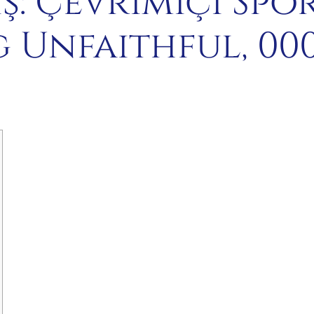
ş: Çevrimiçi Spor
 Unfaithful, 00