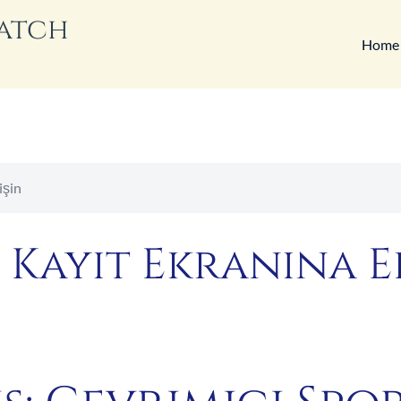
atch
Home
işin
 Kayıt Ekranına E