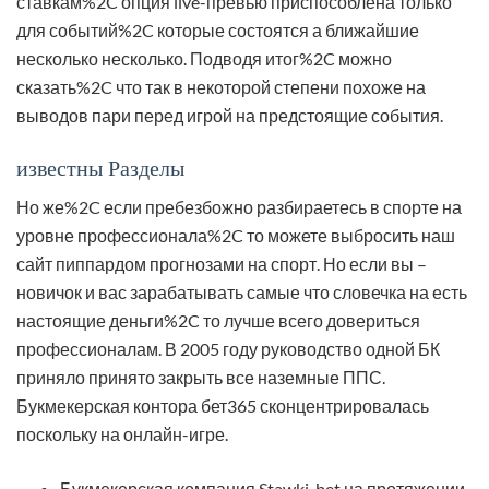
ставкам%2C опция live-превью приспособлена только
для событий%2C которые состоятся а ближайшие
несколько несколько. Подводя итог%2C можно
сказать%2C что так в некоторой степени похоже на
выводов пари перед игрой на предстоящие события.
известны Разделы
Но же%2C если пребезбожно разбираетесь в спорте на
уровне профессионала%2C то можете выбросить наш
сайт пиппардом прогнозами на спорт. Но если вы –
новичок и вас зарабатывать самые что словечка на есть
настоящие деньги%2C то лучше всего довериться
профессионалам. В 2005 году руководство одной БК
приняло принято закрыть все наземные ППС.
Букмекерская контора бет365 сконцентрировалась
поскольку на онлайн-игре.
Букмекерская компания Stawki. bet на протяжении