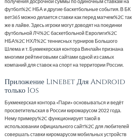
получения досрочной суммы по одиночным ставкам на
футбол%2C НБА и другие баскетбольные события. В БК
вет365 можно делается ставки как перед матчем%2C так
же в лайве. Здесь игроки могут доводят на поединки
футбольной ЛЧ%2C баскетбольной Евролиги%2C
НБА%2C НХЛ%2C теннисных турниров Большого
Шлема и т. Букмекерская контора Винлайн признана
многими рейтинговыми сайтами одной из самых
компаний для ставок на спорт на территории России.
Приложение Linebet Для Android
только Ios
Букмекерская контора «Пари» основываться и ведёт
просветительская в России киромарусом 2022 года.
Нему примеру%2C функционирует такой в
использовании официального сайт%2C для любителей
совершать ставки киромарусом мобильных устройств