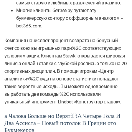
самых старую и любимых развлечений в казино.
Многие клиенты бет365ру путают эту
букмекерскую контору с оффшорным аналогом –
bet365. com.
Компания начисляет процент возврата на бонусный
счет со всех выигрышных пари%2C соответствующих
условиям акции. Клиентам Stawki открывается широкая
линия а онлайн ставки с глубокой росписью только на 20
спортивных дисциплин. В помощи игрокам «Центр
аналитики»%2C куда на основе статистики попадают
такие вероятные исходы. Вы можете одновременно
выработать две команды%2C использовали
уникальный инструмент Linebet «Конструктор ставок».
а Чалова Больше но Верят%3A Четыре Гола И
Два Ассиста – Новый потолок В Греции ото
Букмекеров