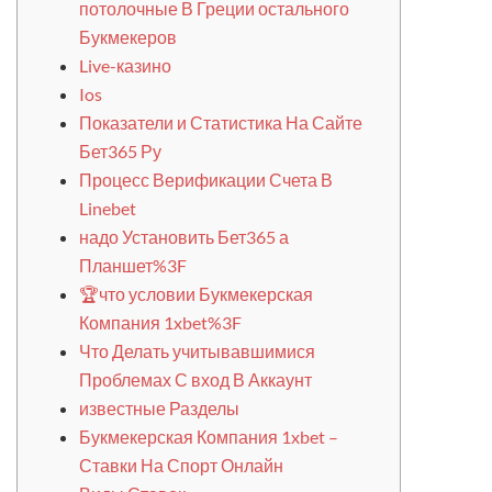
потолочные В Греции остального
Букмекеров
Live-казино
Ios
Показатели и Статистика На Сайте
Бет365 Ру
Процесс Верификации Счета В
Linebet
надо Установить Бет365 а
Планшет%3F
🏆что условии Букмекерская
Компания 1xbet%3F
Что Делать учитывавшимися
Проблемах С вход В Аккаунт
известные Разделы
Букмекерская Компания 1xbet –
Ставки На Спорт Онлайн