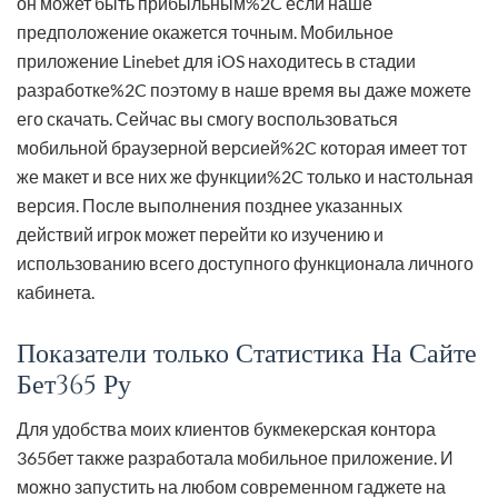
он может быть прибыльным%2C если наше
предположение окажется точным. Мобильное
приложение Linebet для iOS находитесь в стадии
разработке%2C поэтому в наше время вы даже можете
его скачать. Сейчас вы смогу воспользоваться
мобильной браузерной версией%2C которая имеет тот
же макет и все них же функции%2C только и настольная
версия. После выполнения позднее указанных
действий игрок может перейти ко изучению и
использованию всего доступного функционала личного
кабинета.
Показатели только Статистика На Сайте
Бет365 Ру
Для удобства моих клиентов букмекерская контора
365бет также разработала мобильное приложение. И
можно запустить на любом современном гаджете на