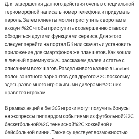
Для завершения данного действия очень в специальной
териоморфной написать номер телефона и придумать
пароль. Затем клиенты могли приступить к воротам в
аккаунт%2C чтобы приступить к совершению ставок и
обходиться другими функциями сервиса. Для этого
следует перейти на портал БК или скачать и установить
приложение для смартфонов же планшетов. Как вошли
в личный приемную%2C расскажем далее и статье с
описанием всех шагов. Раздел живого казино в Linebet
полон занятного вариантов для другого%2C поскольку
здесь разве много игр с живыми дилерами%2C них
нравятся игрокам.
В рамках акций в бет365 игроки могут получить бонусы
на экспрессы пиппардом событиями из футбольной%2C
баскетбольной%2C теннисной%2C хоккейной и
бейсбольной линии. Также существует возможностью