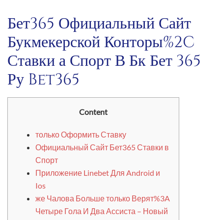
Бет365 Официальный Сайт
Букмекерской Конторы%2C
Ставки а Спорт В Бк Бет 365
Ру Bet365
Content
только Оформить Ставку
Официальный Сайт Бет365 Ставки в
Спорт
Приложение Linebet Для Android и
Ios
же Чалова Больше только Верят%3A
Четыре Гола И Два Ассиста – Новый