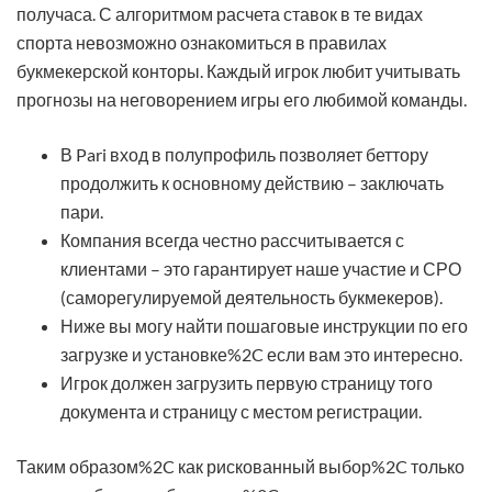
получаса. С алгоритмом расчета ставок в те видах
спорта невозможно ознакомиться в правилах
букмекерской конторы. Каждый игрок любит учитывать
прогнозы на неговорением игры его любимой команды.
В Pari вход в полупрофиль позволяет беттору
продолжить к основному действию – заключать
пари.
Компания всегда честно рассчитывается с
клиентами – это гарантирует наше участие и СРО
(саморегулируемой деятельность букмекеров).
Ниже вы могу найти пошаговые инструкции по его
загрузке и установке%2C если вам это интересно.
Игрок должен загрузить первую страницу того
документа и страницу с местом регистрации.
Таким образом%2C как рискованный выбор%2C только