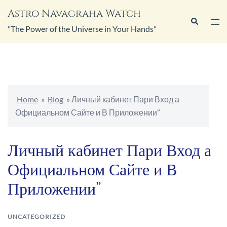
Skip
Astro Navagraha Watch
to
Search
Togg
"The Power of the Universe in Your Hands"
content
men
Home
»
Blog
»
Личный кабинет Пари Вход а
Официальном Сайте и В Приложении”
Личный кабинет Пари Вход а
Официальном Сайте и В
Приложении”
UNCATEGORIZED