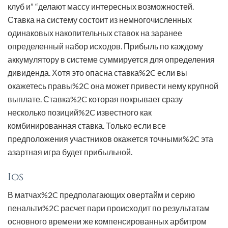
клуб и” “делают массу интересных возможностей.
Ставка на систему состоит из немногочисленных
одинаковых накопительных ставок на заранее
определенный набор исходов. Прибыль по каждому
аккумулятору в системе суммируется для определения
дивиденда. Хотя это опасна ставка%2C если вы
окажетесь правы%2C она может привести нему крупной
выплате. Ставка%2C которая покрывает сразу
несколько позиций%2C известного как
комбинированная ставка. Только если все
предположения участников окажется точными%2C эта
азартная игра будет прибыльной.
Ios
В матчах%2C предполагающих овертайм и серию
пенальти%2C расчет пари происходит по результатам
основного времени же компенсированных арбитром