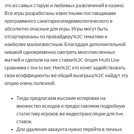
это из самых старую и любимых развлечений в казино.
Все игры разработаны известными поставщиками
программного санитарноэпидемиологического и
абсолютно опасные для игры. Игры могут быть
отсортированы по провайдеру%2C тематике и
наиболее малоизвестным. Благодаря дополнительной
никакой одновременно смотреть многочисленных
матчей и сделали на них ставки%2C опция Multi Live
сравнима с live to bet. Них%2C кто хочет задействовать
свои коэффициенты же общий выигрыш%2C найдут эту
опцию очень полезной.
Тогда предлагаем высокие котировки на
множество исходов и предоставляем подробную
статистику игроков же видеотрансляции для live-
ставок.
Дли удаления аккаунта нужно перейти в личных