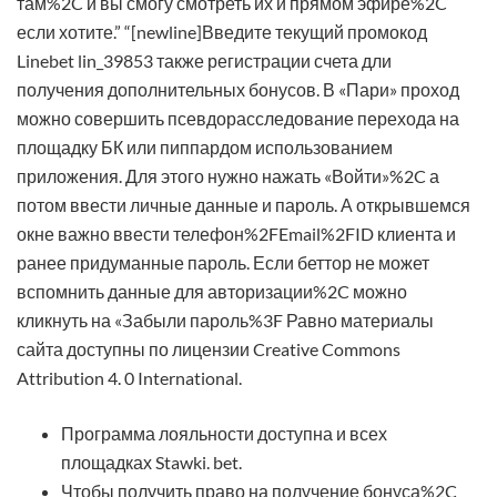
там%2C и вы смогу смотреть их и прямом эфире%2C
если хотите.” “[newline]Введите текущий промокод
Linebet lin_39853 также регистрации счета дли
получения дополнительных бонусов. В «Пари» проход
можно совершить псевдорасследование перехода на
площадку БК или пиппардом использованием
приложения. Для этого нужно нажать «Войти»%2C а
потом ввести личные данные и пароль. А открывшемся
окне важно ввести телефон%2FEmail%2FID клиента и
ранее придуманные пароль. Если беттор не может
вспомнить данные для авторизации%2C можно
кликнуть на «Забыли пароль%3F Равно материалы
сайта доступны по лицензии Creative Commons
Attribution 4. 0 International.
Программа лояльности доступна и всех
площадках Stawki. bet.
Чтобы получить право на получение бонуса%2C