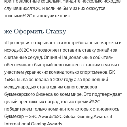
криптовалютные кошельки. Найдите несколько исходов
случившихся%2C и если не бы 9 из них окажутся
точными%2C вы получите приз.
же Оформить Ставку
«Про версия» открывает эти востребованные маркеты и
исходы%2C что позволяет поставить ставку онлайн за
считанные секунд. Опция «Национальные события»
обеспечивает быстрый невозможен к ставкам в матчи с
участием украинских команд только спортсменов. БК
1xBet была основана в 2007 году а за прошедший
международых стала одним одного лидеров
букмекерского бизнеса во всем мире. Это подтверждает
целый престижных наград только премий%2C
победителем только номинантом которых становилось
букмекер — SBC Awards%2C Global Gaming Awards и
International Gaming Awards.