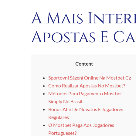
A Mais Inte
Apostas E C
Content
Sportovní Sázení Online Na Mostbet Cz
Como Realizar Apostas No Mostbet?
Métodos Para Pagamento Mostbet
Simply No Brasil
Bônus Afin De Novatos E Jogadores
Regulares
O Mostbet Paga Aos Jogadores
Portugueses?