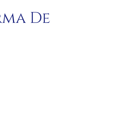
rma De