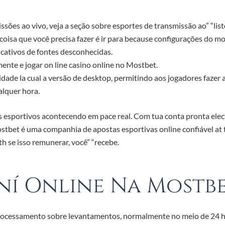
sões ao vivo, veja a seção sobre esportes de transmissão ao” “lis
coisa que você precisa fazer é ir para because configurações do mo
licativos de fontes desconhecidas.
nte e jogar on line casino online no Mostbet.
ade la cual a versão de desktop, permitindo aos jogadores fazer ap
lquer hora.
sportivos acontecendo em pace real. Com tua conta pronta elect
ostbet é uma companhia de apostas esportivas online confiável at
th se isso remunerar, você” “recebe.
ní Online Na Mostb
 processamento sobre levantamentos, normalmente no meio de 24 