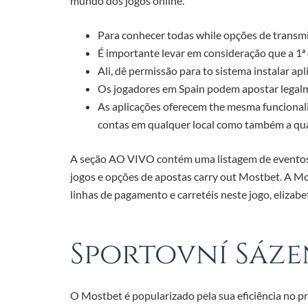
mundo dos jogos online.
Para conhecer todas while opções de transmis
É importante levar em consideração que a 1ª 
Ali, dê permissão para to sistema instalar ap
Os jogadores em Spain podem apostar legalme
As aplicações oferecem the mesma funcionalid
contas em qualquer local como também a qua
A seção AO VIVO contém uma listagem de eventos e
jogos e opções de apostas carry out Mostbet. A M
linhas de pagamento e carretéis neste jogo, elizabe
Sportovní Sáze
O Mostbet é popularizado pela sua eficiência no