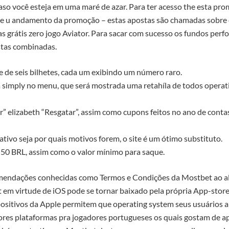
aso você esteja em uma maré de azar. Para ter acesso the esta pro
nte u andamento da promoção – estas apostas são chamadas sobre 
 grátis zero jogo Aviator. Para sacar com sucesso os fundos perfo
stas combinadas.
 de seis bilhetes, cada um exibindo um número raro.
da simply no menu, que será mostrada uma retahíla de todos operat
” elizabeth “Resgatar”, assim como cupons feitos no ano de conta
tivo seja por quais motivos forem, o site é um ótimo substituto.
 50 BRL, assim como o valor mínimo para saque.
mendações conhecidas como Termos e Condições da Mostbet ao a
t em virtude de iOS pode se tornar baixado pela própria App-store
ositivos da Apple permitem que operating system seus usuários al
res plataformas pra jogadores portugueses os quais gostam de ap