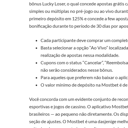
bônus Lucky Loser, o qual concede apostas grátis c
simples ou múltiplas no pré-jogo ou ao vivo dura
primeiro depósito em 125% e concede a few apostas
bonificação durante to período de 30 dias por apo
Cada participante deve comprar um complete
Basta selecionar a opção “Ao Vivo” localiza
realização de apostas nessa modalidade.
Cupons com o status “Cancelar”, “Reembolsar
não serão considerados nesse bônus.
Para aqueles que preferem não baixar o aplica
O valor mínimo de depósito na Mostbet é de
Você concorda com um evidente conjunto de reco
esportivas e jogos de cassino. O aplicativo Mostbe
brasileiros — ao pequeno não diretamente. Os disp
seção de ajustes. O Mostbet é uma dasjenige melho