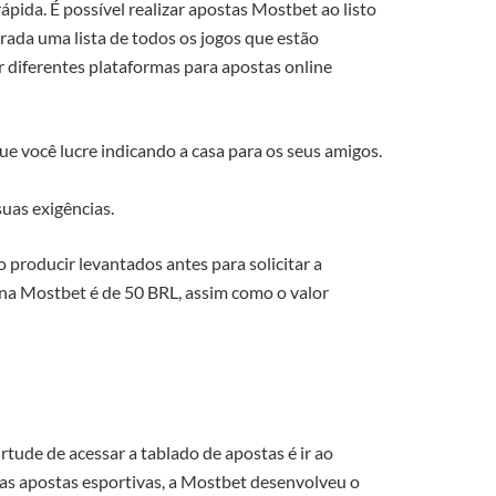
pida. É possível realizar apostas Mostbet ao listo
rada uma lista de todos os jogos que estão
r diferentes plataformas para apostas online
e você lucre indicando a casa para os seus amigos.
suas exigências.
 producir levantados antes para solicitar a
 na Mostbet é de 50 BRL, assim como o valor
tude de acessar a tablado de apostas é ir ao
nas apostas esportivas, a Mostbet desenvolveu o