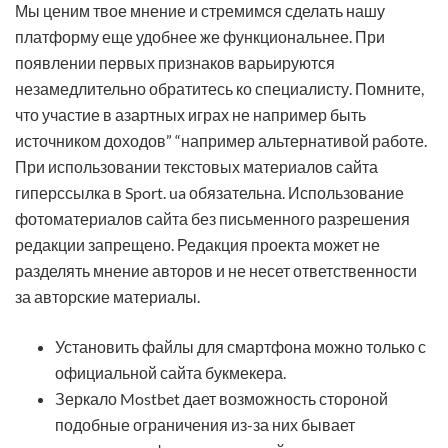
Мы ценим твое мнение и стремимся сделать нашу
платформу еще удобнее же функциональнее. При
появлении первых признаков варьируются
незамедлительно обратитесь ко специалисту. Помните,
что участие в азартных играх не например быть
источником доходов” “например альтернативой работе.
При использовании текстовых материалов сайта
гиперссылка в Sport. ua обязательна. Использование
фотоматериалов сайта без письменного разрешения
редакции запрещено. Редакция проекта может не
разделять мнение авторов и не несет ответственности
за авторские материалы.
Установить файлы для смартфона можно только с
официальной сайта букмекера.
Зеркало Mostbet дает возможность стороной
подобные ограничения из-за них бывает