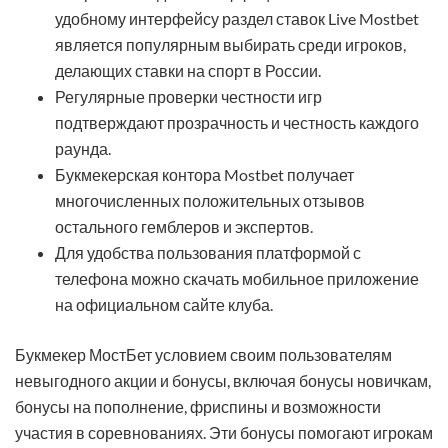
удобному интерфейсу раздел ставок Live Mostbet
является популярным выбирать среди игроков,
делающих ставки на спорт в России.
Регулярные проверки честности игр
подтверждают прозрачность и честность каждого
раунда.
Букмекерская контора Mostbet получает
многочисленных положительных отзывов
остального гемблеров и экспертов.
Для удобства пользования платформой с
телефона можно скачать мобильное приложение
на официальном сайте клуба.
Букмекер МостБет условием своим пользователям
невыгодного акции и бонусы, включая бонусы новичкам,
бонусы на пополнение, фриспины и возможности
участия в соревнованиях. Эти бонусы помогают игрокам