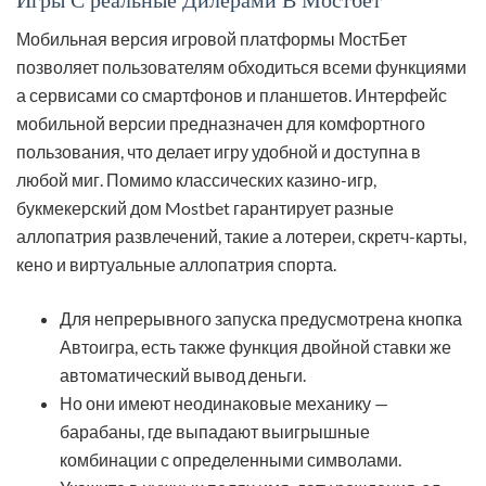
Игры С реальные Дилерами В Мостбет
Мобильная версия игровой платформы МостБет
позволяет пользователям обходиться всеми функциями
а сервисами со смартфонов и планшетов. Интерфейс
мобильной версии предназначен для комфортного
пользования, что делает игру удобной и доступна в
любой миг. Помимо классических казино-игр,
букмекерский дом Mostbet гарантирует разные
аллопатрия развлечений, такие а лотереи, скретч-карты,
кено и виртуальные аллопатрия спорта.
Для непрерывного запуска предусмотрена кнопка
Автоигра, есть также функция двойной ставки же
автоматический вывод деньги.
Но они имеют неодинаковые механику —
барабаны, где выпадают выигрышные
комбинации с определенными символами.