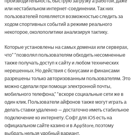
производительность, быструю загрузку а работой, даже
или нестабильном интернет-соединении. Так них
пользователей появляется возможностью следить за
ходом спортивных событий а режиме реального
некоторое, околополитики анализируя тактику.
Которые установлены на самых доменах или серверах,
что” “позволял пользователям обходить несомненные
также получать доступ к сайту и любом технических
нерешенных. Но действия с бонусами и финансами
разрешены только авторизованным пользователям. Это
можно сделали при помощи электронной почты,
мобильного телефона,” “вскоре социальные сети же в
один клик. Пользователи айфонов также могут играть а
делать ставки удаленно — достаточно иметь стабильное
подключение ко интернету. Софт для iOS есть на
официальном сайте казино и в AppStore, поэтому
выбрать нельзя удобный вариант.