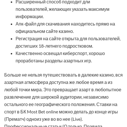
Расширенный способ подходит дли
пользователей, желающих указать максимум
информации.
Апк-файл для скачивания находитесь прямо на
официальном сайте казино.
Регистрация на сайте открыта для пользователей,
достигших 18-летнего подростковом.
Качественно освещал киберспорт, хорошо
проработаны разделы азартных игр.
Больше не нельзя путешествовать в далекие казино, вся
азартная атмосфера доступна же любое время а из
любой точки мира. Это превращает азарт в любопытное
развлечение для широкой аудитории, независимо
остального ее географического положения. Ставки на
спорт в БК Most Bet online можно делать до конце игры
(Прематч) одноиз уже во во нее (Live).
Профессиональные статьи (О только, Правила,