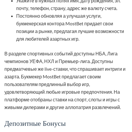
Укажите в нужных полях имя, дату рождения, эл.
почту, телефон, страну, адрес же валюту счета.
Постоянно обновляя а улучшая услуги,
букмекерская контора MostBet придает свои
позиции а рынке, предлагая лучшие возможности
для любителей азартных игр.
В разделе спортивных событий доступны НБА, Лига
чемпионов УЕФА, НХЛ и Премьер-лига. Доступны
предматчевые же live-ставки, что спрашивает интриги и
азарта. Букмекер MostBet предлагает своим
пользователям предлинный выбор игр,
удовлетворяющий любые игровые предпочтения. На
платформе отобраны ставки на спорт, слоты и игры с
живыми дилерами и другие аллопатрия развлечений.
Депозитные Бонусы