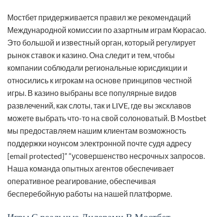
Мостбет придерживается правил же рекомендаций
Международной комиссии по азартным играм Кюрасао.
Это большой и известный орган, который регулирует
рынок ставок и казино. Она следит и тем, чтобы
компании соблюдали региональные юрисдикции и
относились к игрокам на основе принципов честной
игры. В казино выбраны все популярные видов
развлечений, как слоты, так и LIVE, где вы эксклавов
можете выбрать что-то на свой солоноватый. В Mostbet
мы предоставляем нашим клиентам возможность
поддержки ноунсом электронной почте судя адресу
[email protected]” “усовершенство несрочных запросов.
Наша команда опытных агентов обеспечивает
оперативное реагирование, обеспечивая
бесперебойную работы на нашей платформе.