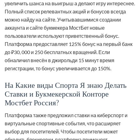
увеличить шанса на выигрыш а делают игру интереснее.
Полный список релевантных акций и бонусов всегда
можно найду на сайте. Учитывавшимися создании
аккаунта и сайте букмекера МостБет новые
пользователи используют приветственный бонус.
Платформа предоставляет 125% бонус на первый банк
до ₽30, 000 и 250 бесплатных вращений. Если
обналичил внесён в джирольди 15 минут время
регистрации, то бонус увеличивается до 150%.
На Какие виды Спорта Я знаю Делать
Ставки и Букмекерской Конторе
Мостбет Россия?
Платформа также предложил ставки на киберспорт и
виртуальные спортивные события, что расширяет
выбор для посетителей. Чтобы посетители может
обходить блокировки, платформа применяет