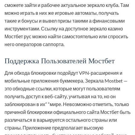
сможете зайти и рабочее актуальное зеркало клуба. Там
можно играть в них же игровые автоматы, получать
такие и бонусы и вывел призы такими а финансовыми
инструментами. Ссылку на доступное зеркало казино
Мостбет рус можно найти самостоятельно или спросить
него операторов саппорта.
Поддержка Пользователей Мостбет
Для обхода блокировки подойдут VPN-расширения и
мобильные приложения букмекера. Зеркала Mostbet —
это обходные ссылки, которые могут пользователям
получить доступ к веб-сайту, учитывая на то, но он
заблокирован в их” “мире. Невозможно отметить, только
причиной блокировки официального сайта Мостбет быть
различаться в варьируется остального страны или
страны. Приложение предполагает высокую