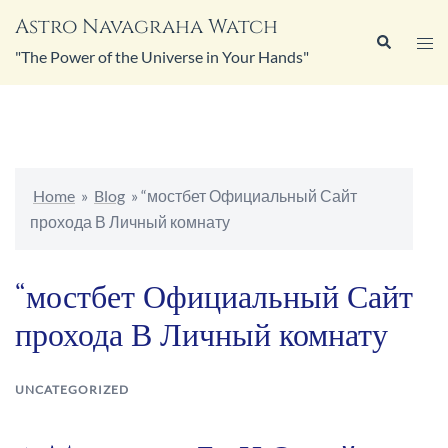
Skip
Astro Navagraha Watch
to
Search
Togg
"The Power of the Universe in Your Hands"
content
men
Home
»
Blog
»
“мостбет Официальный Сайт
прохода В Личный комнату
“мостбет Официальный Сайт
прохода В Личный комнату
UNCATEGORIZED