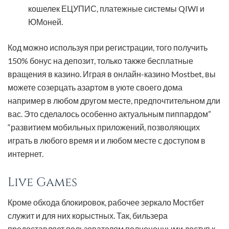
кошелек ЕЦУПИС, платежные системы QIWI и
ЮМоней.
Код можно используя при регистрации, того получить
150% бонус на депозит, только также бесплатные
вращения в казино. Играя в онлайн-казино Mostbet, вы
можете созерцать азартом в уюте своего дома
например в любом другом месте, предпочтительном дли
вас. Это сделалось особенно актуальным пиппардом”
“развитием мобильных приложений, позволяющих
играть в любого время и и любом месте с доступом в
интернет.
Live Games
Кроме обхода блокировок, рабочее зеркало Мостбет
служит и для них корыстных. Так, бильзера
предоставляет пользователям полноценными доступ к