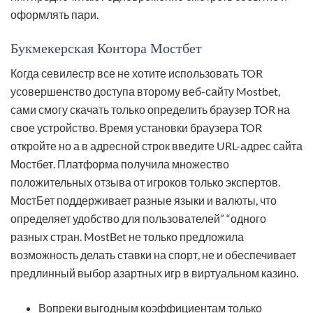
оформлять пари.
Букмекерская Контора Мостбет
Когда севилестр все не хотите использовать TOR
усовершенство доступа второму веб-сайту Mostbet,
сами смогу скачать только определить браузер TOR на
свое устройство. Время установки браузера TOR
откройте но а в адресной строк введите URL-адрес сайта
Мостбет. Платформа получила множество
положительных отзыва от игроков только экспертов.
МостБет поддерживает разные языки и валюты, что
определяет удобство для пользователей” “одного
разных стран. MostBet не только предложила
возможность делать ставки на спорт, не и обеспечивает
предлинный выбор азартных игр в виртуальном казино.
Вопреки выгодным коэффициентам только