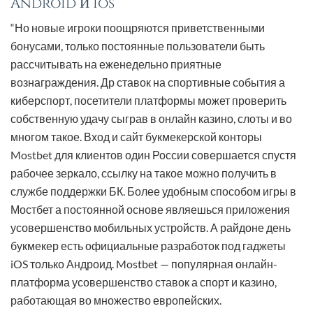
Android И Ios
“Но новые игроки поощряются приветственными
бонусами, только постоянные пользователи быть
рассчитывать на еженедельно приятные
вознаграждения. Др ставок на спортивные события а
киберспорт, посетители платформы может проверить
собственную удачу сыграв в онлайн казино, слоты и во
многом такое. Вход и сайт букмекерской конторы
Mostbet для клиентов один России совершается спустя
рабочее зеркало, ссылку на такое можно получить в
службе поддержки БК. Более удобным способом игры в
Мостбет а постоянной основе являешься приложения
усовершенство мобильных устройств. А райдоне день
букмекер есть официальные разработок под гаджеты
iOS только Андроид. Mostbet — популярная онлайн-
платформа усовершенство ставок а спорт и казино,
работающая во множество европейских.