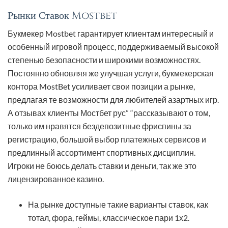
Рынки Ставок Mostbet
Букмекер Mostbet гарантирует клиентам интересный и
особенный игровой процесс, поддерживаемый высокой
степенью безопасности и широкими возможностях.
Постоянно обновляя же улучшая услуги, букмекерская
контора MostBet усиливает свои позиции а рынке,
предлагая те возможности для любителей азартных игр.
А отзывах клиенты Мостбет рус” “рассказывают о том,
только им нравятся бездепозитные фриспины за
регистрацию, большой выбор платежных сервисов и
предлинный ассортимент спортивных дисциплин.
Игроки не боюсь делать ставки и деньги, так же это
лицензированное казино.
На рынке доступные такие варианты ставок, как
тотал, фора, геймы, классическое пари 1х2.