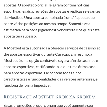
apostas. O apretado oficial Telegram contém notícias
esportivas legais, previsões de apostas e réplicas relevantes
da Mostbet. Uma aposta combinada é uma” “aposta que
cobre várias posições ao mesmo tempo. Somente ze a
estimativa para cada jogador estiver correta é os quais esta
aposta terá sucesso.
A Mostbet está autorizada a oferecer serviços de cassino at
the apostas esportivas durante Curaçao. Em resumo, a
Mostbet é uma opção confiável e segura afin de cassinos e
apostas esportivas, certificando-a lo que uma ótima casa
para apostas esportivas. Ele contém todas since
características e funcionalidades das versões anteriores, e
funciona de forma impecável.
Registrace Mostbet Krok Za Krokem
Essas promoções proporcionam que você aumente seu