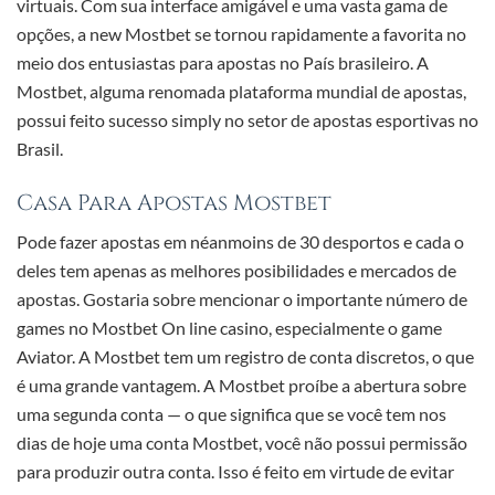
virtuais. Com sua interface amigável e uma vasta gama de
opções, a new Mostbet se tornou rapidamente a favorita no
meio dos entusiastas para apostas no País brasileiro. A
Mostbet, alguma renomada plataforma mundial de apostas,
possui feito sucesso simply no setor de apostas esportivas no
Brasil.
Casa Para Apostas Mostbet
Pode fazer apostas em néanmoins de 30 desportos e cada o
deles tem apenas as melhores posibilidades e mercados de
apostas. Gostaria sobre mencionar o importante número de
games no Mostbet On line casino, especialmente o game
Aviator. A Mostbet tem um registro de conta discretos, o que
é uma grande vantagem. A Mostbet proíbe a abertura sobre
uma segunda conta — o que significa que se você tem nos
dias de hoje uma conta Mostbet, você não possui permissão
para produzir outra conta. Isso é feito em virtude de evitar