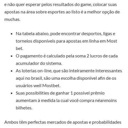
e não quer esperar pelos resultados do game, colocar suas
apostas na área sobre esportes ao listo é a melhor opção de
muchas.
Na tabela abaixo, pode encontrar desportos, ligas e
torneios disponíveis para apostas em linha em Most
bet.
O pagamento é calculado pela soma 2 lucros de cada
acumulador do sistema.
As loterias on-line, que são inteiramente interessantes
aqui no brasil, são uma escolha disponível afin de os
usuários weil Mostbet.
Suas possibilities de ganhar 1 possível prêmio
aumentam à medida la cual você compra néanmoins
bilhetes.
Ambos têm perfectas mercados de apostas e probabilidades