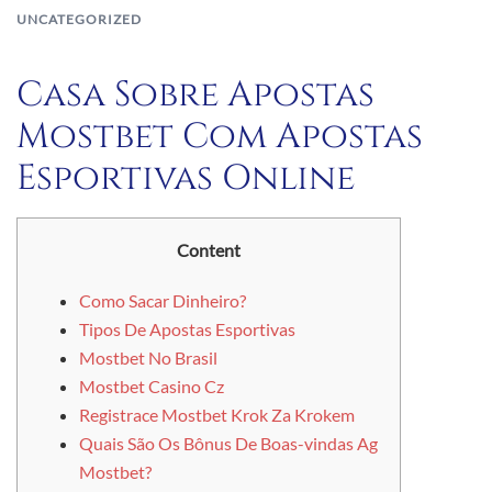
UNCATEGORIZED
Casa Sobre Apostas
Mostbet Com Apostas
Esportivas Online
Content
Como Sacar Dinheiro?
Tipos De Apostas Esportivas
Mostbet No Brasil
Mostbet Casino Cz
Registrace Mostbet Krok Za Krokem
Quais São Os Bônus De Boas-vindas Ag
Mostbet?