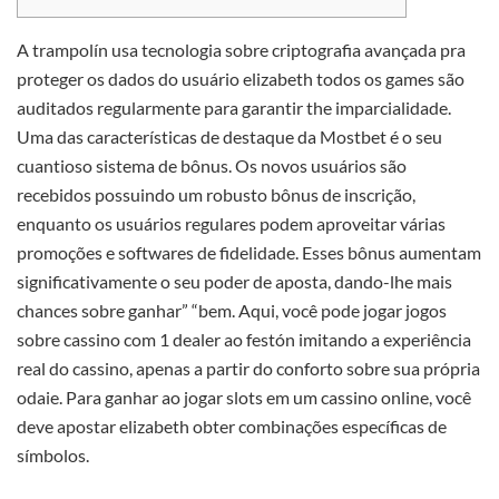
A trampolín usa tecnologia sobre criptografia avançada pra
proteger os dados do usuário elizabeth todos os games são
auditados regularmente para garantir the imparcialidade.
Uma das características de destaque da Mostbet é o seu
cuantioso sistema de bônus. Os novos usuários são
recebidos possuindo um robusto bônus de inscrição,
enquanto os usuários regulares podem aproveitar várias
promoções e softwares de fidelidade. Esses bônus aumentam
significativamente o seu poder de aposta, dando-lhe mais
chances sobre ganhar” “bem. Aqui, você pode jogar jogos
sobre cassino com 1 dealer ao festón imitando a experiência
real do cassino, apenas a partir do conforto sobre sua própria
odaie. Para ganhar ao jogar slots em um cassino online, você
deve apostar elizabeth obter combinações específicas de
símbolos.