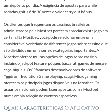
um depósito por dia. A exigência de apostas para while
rodadas grátis é de 30 vezes o valor carry out bônus.
Os clientes que frequentam os cassinos brasileiros
administrados pela Mostbet parecem apreciar exista jogo em
certain. Na Mostbet, você pode selecionar entre uma
considerável variedade de diferentes jogos sobre cassino que
são divididos em uma série de categorias importantes. A
Mostbet oferece muitas opções de jogos sobre cassino,
incluindo jackpot feature, pôquer, baccarat, games de mesa e
caça-níqueis. Os” “famosos desenvolvedores de software
Yggdrasil, Evolution Game playing, Ezugi, Microgaming
oferecem os principais jogos disponíveis na Mostbet. Os
usuários nacionais podem fazer apostas com a Mostbet
numa ampla seleção de eventos esportivos.
Quais Características O Aplicativo