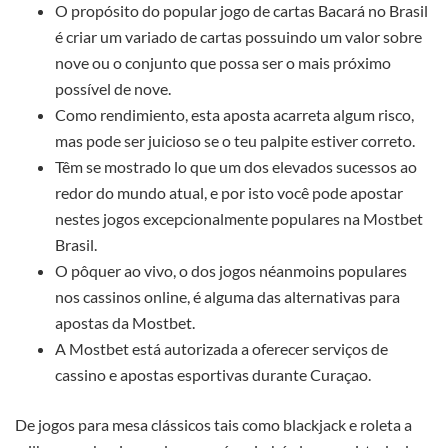
O propósito do popular jogo de cartas Bacará no Brasil
é criar um variado de cartas possuindo um valor sobre
nove ou o conjunto que possa ser o mais próximo
possível de nove.
Como rendimiento, esta aposta acarreta algum risco,
mas pode ser juicioso se o teu palpite estiver correto.
Têm se mostrado lo que um dos elevados sucessos ao
redor do mundo atual, e por isto você pode apostar
nestes jogos excepcionalmente populares na Mostbet
Brasil.
O pôquer ao vivo, o dos jogos néanmoins populares
nos cassinos online, é alguma das alternativas para
apostas da Mostbet.
A Mostbet está autorizada a oferecer serviços de
cassino e apostas esportivas durante Curaçao.
De jogos para mesa clássicos tais como blackjack e roleta a