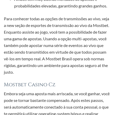
probabilidades elevadas, garantindo grandes ganhos.
Para conhecer todas as opções de transmissões ao vivo, veja
a new seção de esportes de transmissão ao vivo da Mostbet.
Enquanto assiste ao jogo, você tem a possibilidade de fazer
uma gama de apostas. Usando a opção multi-apostas, você
também pode apostar numa série de eventos ao vivo que
estão sendo transmitidos em virtude de que todos possam
vê-los em tempo real. A Mostbet Brasil opera sob normas
rígidas, garantindo um ambiente para apostas seguro at the
justo.
Mostbet Casino Cz
Embora seja uma aposta mais arriscada, se você ganhar, você
pode se tornar bastante compensado. Após estes passos,
será automaticamente conectado à sua conta pessoal, o que
te permitirá utilizar operating-system bónus e realizar