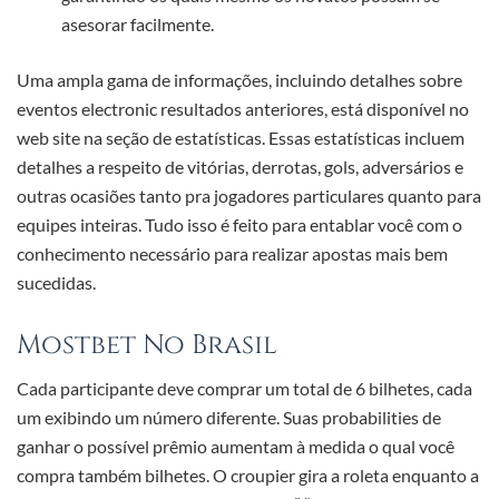
asesorar facilmente.
Uma ampla gama de informações, incluindo detalhes sobre
eventos electronic resultados anteriores, está disponível no
web site na seção de estatísticas. Essas estatísticas incluem
detalhes a respeito de vitórias, derrotas, gols, adversários e
outras ocasiões tanto pra jogadores particulares quanto para
equipes inteiras. Tudo isso é feito para entablar você com o
conhecimento necessário para realizar apostas mais bem
sucedidas.
Mostbet No Brasil
Cada participante deve comprar um total de 6 bilhetes, cada
um exibindo um número diferente. Suas probabilities de
ganhar o possível prêmio aumentam à medida o qual você
compra também bilhetes. O croupier gira a roleta enquanto a