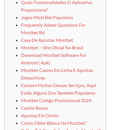
Quais Funcionalidades O Aplicativo
Proporciona?
Jogos Most Bet Populares
Frequently Asked Questions For
Mostbet Bd
Casa De Apostas Mostbet
Mostbet – Site Oficial No Brasil
Download Mostbet Software For
Android ( Apk)
Mostbet Casino Em Linha E Apostas
Desportivas
Existem Muitos Desses Serviços, Aqui
Estão Alguns Dos Também Populares:
Mostbet Código Promocional 2024
Casino Bonus
Apostas Em Direto
Como Obter Bônus Na Mostbet?