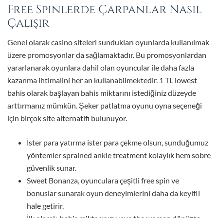
Free Spinlerde Çarpanlar Nasıl
Çalışır
Genel olarak casino siteleri sundukları oyunlarda kullanılmak
üzere promosyonlar da sağlamaktadır. Bu promosyonlardan
yararlanarak oyunlara dahil olan oyuncular ile daha fazla
kazanma ihtimalini her an kullanabilmektedir. 1 TL lowest
bahis olarak başlayan bahis miktarını istediğiniz düzeyde
arttırmanız mümkün. Şeker patlatma oyunu oyna seçeneği
için birçok site alternatifi bulunuyor.
İster para yatırma ister para çekme olsun, sunduğumuz
yöntemler sprained ankle treatment kolaylık hem sobre
güvenlik sunar.
Sweet Bonanza, oyunculara çeşitli free spin ve
bonuslar sunarak oyun deneyimlerini daha da keyifli
hale getirir.