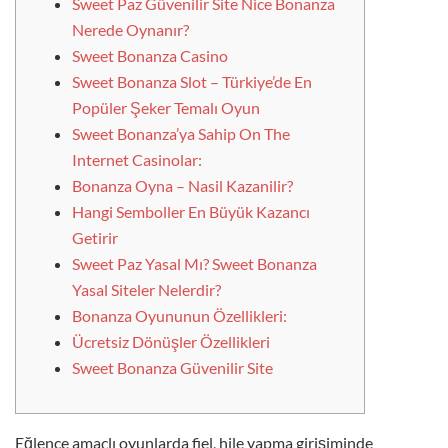
Sweet Paz Güvenilir Site Nice Bonanza
Nerede Oynanır?
Sweet Bonanza Casino
Sweet Bonanza Slot – Türkiye’de En
Popüler Şeker Temalı Oyun
Sweet Bonanza’ya Sahip On The
Internet Casinolar:
Bonanza Oyna – Nasil Kazanilir?
Hangi Semboller En Büyük Kazancı
Getirir
Sweet Paz Yasal Mı? Sweet Bonanza
Yasal Siteler Nelerdir?
Bonanza Oyununun Özellikleri:
Ücretsiz Dönüşler Özellikleri
Sweet Bonanza Güvenilir Site
Eğlence amaçlı oyunlarda fiel, hile yapma girişiminde