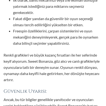
İlk olarak, bahis miktarınızı veya the woman dönüşte
yatırmak istediğiniz para miktarını seçmeniz
gerekecektir.
Fakat diğer yandan da güvenilir bir oyun seçeneği
olması tercih edilirliğini yükselten bir etken.
Freespin özelliklerini, çarpan sistemlerini ve oyun
mekaniğini deneyimleyerek, gerçek para ile oynarken
daha bilinçli seçimler yapabilirsiniz.
Renkli grafikleri ve büyük kazanç fırsatları ile her seferinde
keyif alıyorum. Sweet Bonanza, göz alıcı ve canlı grafikleriyle
oyunculara tatlı bir deneyim sunar. Oyunun renkli dünyası,
oynamayı daha keyifli hale getirirken, her dönüşte heyecanı
artırır.
Güvenlik Uyarısı:
Ancak, bu tür bilgiler genellikle yanıltıcıdır ve oyuncuları
yanlış beklentilere sürükleyebilir. Sweet Bonanza’da başarı