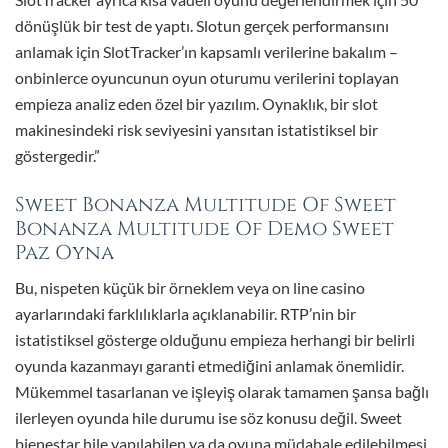
dönüşlük bir test de yaptı. Slotun gerçek performansını
anlamak için SlotTracker’ın kapsamlı verilerine bakalım –
onbinlerce oyuncunun oyun oturumu verilerini toplayan
empieza analiz eden özel bir yazılım. Oynaklık, bir slot
makinesindeki risk seviyesini yansıtan istatistiksel bir
göstergedir.”
Sweet Bonanza Multitude Of Sweet
Bonanza Multitude Of Demo Sweet
Paz Oyna
Bu, nispeten küçük bir örneklem veya on line casino
ayarlarındaki farklılıklarla açıklanabilir. RTP’nin bir
istatistiksel gösterge olduğunu empieza herhangi bir belirli
oyunda kazanmayı garanti etmediğini anlamak önemlidir.
Mükemmel tasarlanan ve işleyiş olarak tamamen şansa bağlı
ilerleyen oyunda hile durumu ise söz konusu değil. Sweet
bienestar hile yapılabilen ya da oyuna müdahale edilebilmesi