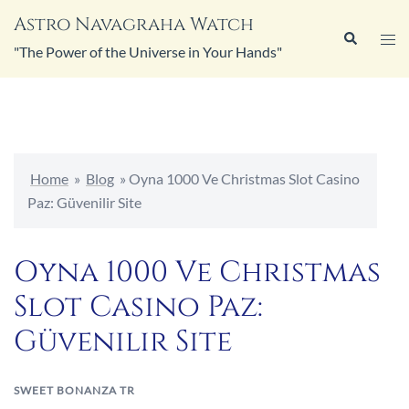
Skip
Astro Navagraha Watch
to
Search
Togg
"The Power of the Universe in Your Hands"
content
men
Home
»
Blog
»
Oyna 1000 Ve Christmas Slot Casino
Paz: Güvenilir Site​
Oyna 1000 Ve Christmas
Slot Casino Paz:
Güvenilir Site​
SWEET BONANZA TR