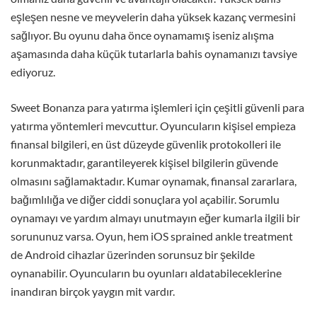
eşleşen nesne ve meyvelerin daha yüksek kazanç vermesini
sağlıyor. Bu oyunu daha önce oynamamış iseniz alışma
aşamasında daha küçük tutarlarla bahis oynamanızı tavsiye
ediyoruz.
Sweet Bonanza para yatırma işlemleri için çeşitli güvenli para
yatırma yöntemleri mevcuttur. Oyuncuların kişisel empieza
finansal bilgileri, en üst düzeyde güvenlik protokolleri ile
korunmaktadır, garantileyerek kişisel bilgilerin güvende
olmasını sağlamaktadır. Kumar oynamak, finansal zararlara,
bağımlılığa ve diğer ciddi sonuçlara yol açabilir. Sorumlu
oynamayı ve yardım almayı unutmayın eğer kumarla ilgili bir
sorununuz varsa. Oyun, hem iOS sprained ankle treatment
de Android cihazlar üzerinden sorunsuz bir şekilde
oynanabilir. Oyuncuların bu oyunları aldatabileceklerine
inandıran birçok yaygın mit vardır.