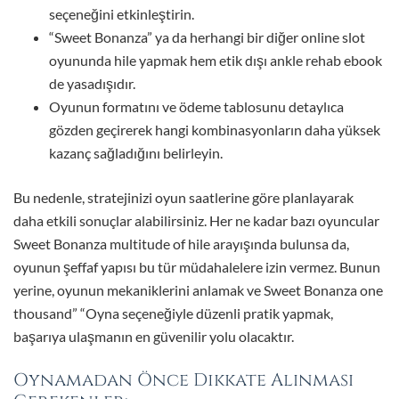
seçeneğini etkinleştirin.
“Sweet Bonanza” ya da herhangi bir diğer online slot
oyununda hile yapmak hem etik dışı ankle rehab ebook
de yasadışıdır.
Oyunun formatını ve ödeme tablosunu detaylıca
gözden geçirerek hangi kombinasyonların daha yüksek
kazanç sağladığını belirleyin.
Bu nedenle, stratejinizi oyun saatlerine göre planlayarak
daha etkili sonuçlar alabilirsiniz. Her ne kadar bazı oyuncular
Sweet Bonanza multitude of hile arayışında bulunsa da,
oyunun şeffaf yapısı bu tür müdahalelere izin vermez. Bunun
yerine, oyunun mekaniklerini anlamak ve Sweet Bonanza one
thousand” “Oyna seçeneğiyle düzenli pratik yapmak,
başarıya ulaşmanın en güvenilir yolu olacaktır.
Oynamadan Önce Dikkate Alınması