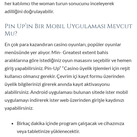
her katılımcı the woman turun sonucunu inceleyerek
adilliğini doğrulayabilir.
Pin Up’ın Bir Mobil Uygulaması Mevcut
Mu?
En çok para kazandıran casino oyunları, popüler oyunlar
menüsünde yer alıyor. Min- Greatest extent bahis
aralıklarına göre istediğiniz oyun masasını seçebilir ve hemen
giriş yapabilirsiniz. Pin-Up” “Casino üyelik işlemleri için reşit
kullanıcı olmanız gerekir. Çevrim içi kayıt formu üzerinden
üyelik bilgilerinizi girerek anında kayıt aktivasyonu
alabilirsiniz. Android uygulaması bulunan sitede ister mobil
uygulamayı indirerek ister web üzerinden girişle kaydınızı
yapabilirsiniz.
Birkaç dakika içinde program çalışacak ve cihazınıza
veya tabletinize yüklenecektir.