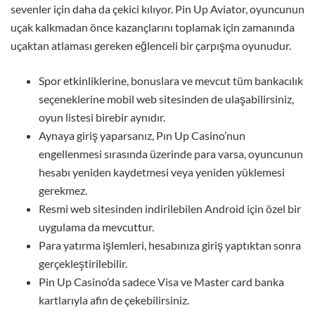
sevenler için daha da çekici kılıyor. Pin Up Aviator, oyuncunun
uçak kalkmadan önce kazançlarını toplamak için zamanında
uçaktan atlaması gereken eğlenceli bir çarpışma oyunudur.
Spor etkinliklerine, bonuslara ve mevcut tüm bankacılık
seçeneklerine mobil web sitesinden de ulaşabilirsiniz,
oyun listesi birebir aynıdır.
Aynaya giriş yaparsanız, Pın Up Casino’nun
engellenmesi sırasında üzerinde para varsa, oyuncunun
hesabı yeniden kaydetmesi veya yeniden yüklemesi
gerekmez.
Resmi web sitesinden indirilebilen Android için özel bir
uygulama da mevcuttur.
Para yatırma işlemleri, hesabınıza giriş yaptıktan sonra
gerçekleştirilebilir.
Pin Up Casino’da sadece Visa ve Master card banka
kartlarıyla afin de çekebilirsiniz.