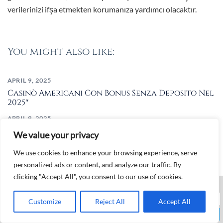
verilerinizi ifşa etmekten korumanıza yardımcı olacaktır.
You might also like:
APRIL 9, 2025
Casinò Americani Con Bonus Senza Deposito Nel
2025″
APRIL 9, 2025
I Più Bei Periodi Casinò Non Aams In Italia Votre
We value your privacy
Top Piattaforme Nel 2025
We use cookies to enhance your browsing experience, serve
APRIL 9, 2025
personalized ads or content, and analyze our traffic. By
Pinup, Pin Upward Casino Resmi Sitesi 2025
▼
clicking "Accept All", you consent to our use of cookies.
Sign-up now - FOR A 10% Discount!
Customize
Reject All
Accept All