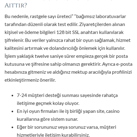
Aittir?
Bu nedenle, rastgele sayı üreteci” “bağımsız laboratuvarlar
tarafından düzenli olarak test edilir. Ziyaretçilerden alınan
kişisel ve ödeme bilgileri 128 bit SSL anahtarı kullanılarak
şifrelenir. Bu veriler yalnızca rahat bir oyun sağlamak, hizmet
kalitesini artırmak ve dolandırıcılığı önlemek için kullanılır.
İşlem yaklaşık twelve saniye sürer empieza gerçek bir posta
kutusuna ve şifresine sahip olmanızı gerektirir. Ayrıca e-posta
hesabınıza gitmeniz ve aldığınız mektup aracılığıyla profilinizi
etkinleştirmeniz önerilir.
7-24 müşteri desteği sunması sayesinde rahatça
iletişime geçmek kolay oluyor.
En iyi oyun firmaları ile iş birliği yapan site, casino
kurallarına göre sistem sunar.
Eğer bir sorununuz veya sorunuz varsa, müşteri
hizmetleriyle iletişim kurabilirsiniz.