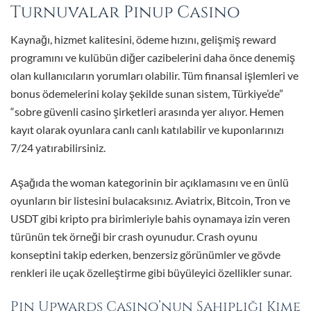
Turnuvalar Pinup Casino
Kaynağı, hizmet kalitesini, ödeme hızını, gelişmiş reward
programını ve kulübün diğer cazibelerini daha önce denemiş
olan kullanıcıların yorumları olabilir. Tüm finansal işlemleri ve
bonus ödemelerini kolay şekilde sunan sistem, Türkiye’de”
“sobre güvenli casino şirketleri arasında yer alıyor. Hemen
kayıt olarak oyunlara canlı canlı katılabilir ve kuponlarınızı
7/24 yatırabilirsiniz.
Aşağıda the woman kategorinin bir açıklamasını ve en ünlü
oyunların bir listesini bulacaksınız. Aviatrix, Bitcoin, Tron ve
USDT gibi kripto pra birimleriyle bahis oynamaya izin veren
türünün tek örneği bir crash oyunudur. Crash oyunu
konseptini takip ederken, benzersiz görünümler ve gövde
renkleri ile uçak özelleştirme gibi büyüleyici özellikler sunar.
Pin Upwards Casino’nun Sahipliği Kime