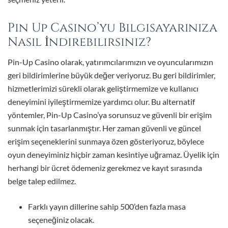
Pin Up Casino’yu Bilgisayarınıza
Nasıl İndirebilirsiniz?
Pin-Up Casino olarak, yatırımcılarımızın ve oyuncularımızın
geri bildirimlerine büyük değer veriyoruz. Bu geri bildirimler,
hizmetlerimizi sürekli olarak geliştirmemize ve kullanıcı
deneyimini iyileştirmemize yardımcı olur. Bu alternatif
yöntemler, Pin-Up Casino’ya sorunsuz ve güvenli bir erişim
sunmak için tasarlanmıştır. Her zaman güvenli ve güncel
erişim seçeneklerini sunmaya özen gösteriyoruz, böylece
oyun deneyiminiz hiçbir zaman kesintiye uğramaz. Üyelik için
herhangi bir ücret ödemeniz gerekmez ve kayıt sırasında
belge talep edilmez.
Farklı yayın dillerine sahip 500’den fazla masa
seçeneğiniz olacak.