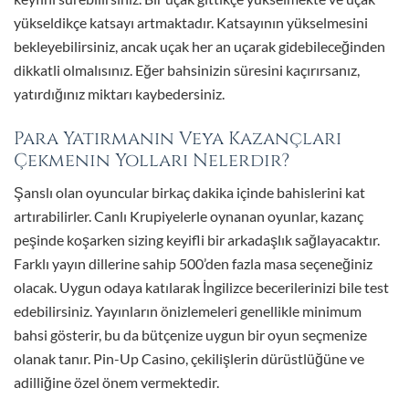
yükseldikçe katsayı artmaktadır. Katsayının yükselmesini
bekleyebilirsiniz, ancak uçak her an uçarak gidebileceğinden
dikkatli olmalısınız. Eğer bahsinizin süresini kaçırırsanız,
yatırdığınız miktarı kaybedersiniz.
Para Yatırmanın Veya Kazançları
Çekmenin Yolları Nelerdir?
Şanslı olan oyuncular birkaç dakika içinde bahislerini kat
artırabilirler. Canlı Krupiyelerle oynanan oyunlar, kazanç
peşinde koşarken sizing keyifli bir arkadaşlık sağlayacaktır.
Farklı yayın dillerine sahip 500’den fazla masa seçeneğiniz
olacak. Uygun odaya katılarak İngilizce becerilerinizi bile test
edebilirsiniz. Yayınların önizlemeleri genellikle minimum
bahsi gösterir, bu da bütçenize uygun bir oyun seçmenize
olanak tanır. Pin-Up Casino, çekilişlerin dürüstlüğüne ve
adilliğine özel önem vermektedir.