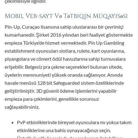
çekilmesiyle ilgilidir.
Mobil Veb-sayt Və Tətbiqin Müqayisəsi
Pin-Up, Curaçao lisansına sahip uluslararası bir çevrimiçi
kumarhanedir. Şirket 2016 yılından beri faaliyet göstermekte
empieza Türkiye’de hizmet vermektedir. Pin Up Gambling
establishment oyuncuları slotlara, rulete, kart oyunlarına,
piyangolara ve cömert ödül havuzlarına sahip turnuvalara
erişebilir. Belgesiz pra çekme seçenekleri bulunan sitede,
üyelerin memnuniyeti yüksek oranda sağlanıyor. Anında
havale menüsü 128 bit Safeguarded sistem özelliklerinde
geliştirilmiştir. 3D güvenli ödeme işlemlerini yapabilir
empieza para çekimlerini, genellikle sorunsuz
sağlayabilirsiniz.
PvP etkinliklerinde bireysel oyunculara mı yoksa takım
etkinliklerine una bahis oynayacağınızı seçin.