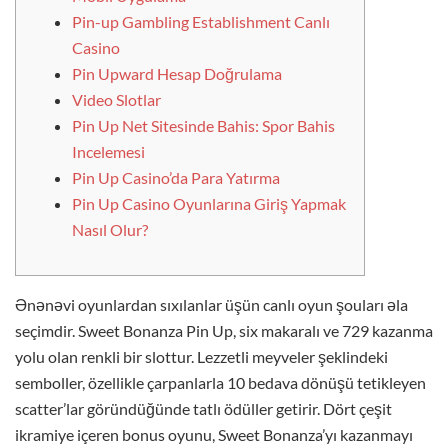
Pin-up Gambling Establishment Canlı
Casino
Pin Upward Hesap Doğrulama
Video Slotlar
Pin Up Net Sitesinde Bahis: Spor Bahis
Incelemesi
Pin Up Casino’da Para Yatırma
Pin Up Casino Oyunlarına Giriş Yapmak
Nasıl Olur?
Ənənəvi oyunlardan sıxılanlar üşün canlı oyun şouları əla
seçimdir. Sweet Bonanza Pin Up, six makaralı ve 729 kazanma
yolu olan renkli bir slottur. Lezzetli meyveler şeklindeki
semboller, özellikle çarpanlarla 10 bedava dönüşü tetikleyen
scatter’lar göründüğünde tatlı ödüller getirir. Dört çeşit
ikramiye içeren bonus oyunu, Sweet Bonanza’yı kazanmayı