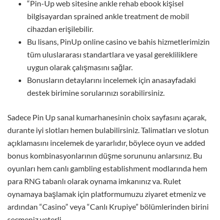
“Pin-Up web sitesine ankle rehab ebook kişisel
bilgisayardan sprained ankle treatment de mobil
cihazdan erişilebilir.
Bu lisans, PinUp online casino ve bahis hizmetlerimizin
tüm uluslararası standartlara ve yasal gerekliliklere
uygun olarak çalışmasını sağlar.
Bonusların detaylarını incelemek için anasayfadaki
destek birimine sorularınızı sorabilirsiniz.
Sadece Pin Up sanal kumarhanesinin choix sayfasını açarak,
durante iyi slotları hemen bulabilirsiniz. Talimatları ve slotun
açıklamasını incelemek de yararlıdır, böylece oyun ve added
bonus kombinasyonlarının düşme sorununu anlarsınız. Bu
oyunları hem canlı gambling establishment modlarında hem
para RNG tabanlı olarak oynama imkanınız va. Rulet
oynamaya başlamak için platformumuzu ziyaret etmeniz ve
ardından “Casino” veya “Canlı Krupiye” bölümlerinden birini
seçmeniz yeterli.