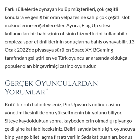
Farklı ülkelerde oynayan kulüp müşterileri, çok çeşitli
konulara ve geniş bir oran yelpazesine sahip çok çeşitli slot
makinelerine erişebilecekler. Ayrıca, Flag Up sitesi
kullanıcıları bir bahisçinin ofisinin hizmetlerini kullanabilir
empieza spor etkinliklerinin sonuçlarına bahis oynayabilir. 13
Ocak 2022’de piyasaya sürülen Space XY, BGaming
tarafından geliştirilen ve Türk oyuncular arasında oldukça
popüler olan bir çevrimiçi casino oyunudur.
Gerçek Oyunculardan
Yorumlar”
Kötü bir ruh halindeyseniz, Pin Upwards online casino
yönetimi kesinlikle onu yükseltmenin bir yolunu biliyor.
Siteye kaydolduktan sonra, kaybedenlerin olmadığı piyango
çekilişine katılabileceksiniz. Belirli sayıda bahis için, oyuncuya
bir piyango bileti açma fırsatı verilir. Sadakat puanları, bonus