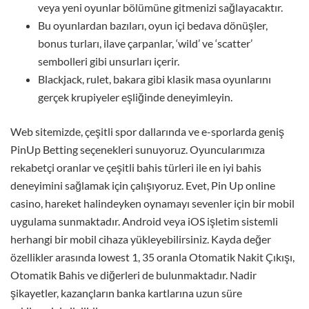
veya yeni oyunlar bölümüne gitmenizi sağlayacaktır.
Bu oyunlardan bazıları, oyun içi bedava dönüşler,
bonus turları, ilave çarpanlar, ‘wild’ ve ‘scatter’
sembolleri gibi unsurları içerir.
Blackjack, rulet, bakara gibi klasik masa oyunlarını
gerçek krupiyeler eşliğinde deneyimleyin.
Web sitemizde, çeşitli spor dallarında ve e-sporlarda geniş
PinUp Betting seçenekleri sunuyoruz. Oyuncularımıza
rekabetçi oranlar ve çeşitli bahis türleri ile en iyi bahis
deneyimini sağlamak için çalışıyoruz. Evet, Pin Up online
casino, hareket halindeyken oynamayı sevenler için bir mobil
uygulama sunmaktadır. Android veya iOS işletim sistemli
herhangi bir mobil cihaza yükleyebilirsiniz. Kayda değer
özellikler arasında lowest 1, 35 oranla Otomatik Nakit Çıkışı,
Otomatik Bahis ve diğerleri de bulunmaktadır. Nadir
şikayetler, kazançların banka kartlarına uzun süre