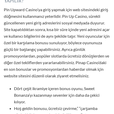
Yapılır?
Pin Upward Casino’ya giriş yapmak için web sitesindeki giriş
düğmesini kullanmanız yeterlidir. Pin Up Casino, sürekli
güncellenen yeni giriş adreslerini sosyal medyada duyurur.
Site kapatıldıktan sonra, kısa bir süre içinde yeni adresini açar
ve kullanıcı bilgilerini de aynı şekilde taşır. Yeni oyuncular için
özel bir karşılama bonusu sunuluyor, böylece oyununuza
güçlü bir başlangıç yapabilirsiniz. Ayrıca günlük
promosyonlardan, popüler slotlarda ücretsiz dönüşlerden ve
diğer özel tekliflerden yararlanabilirsiniz. Pinap Casino’daki
en son bonuslar ve promosyonlardan haberdar olmak için
website sitesini düzenli olarak ziyaret etmelisiniz.
Dört çeşit ikramiye içeren bonus oyunu, Sweet
Bonanza’yı kazanmayı sevenler için daha da çekici
kılıyor.
Hoş geldin bonusu, ücretsiz çevirme,” “çarşamba