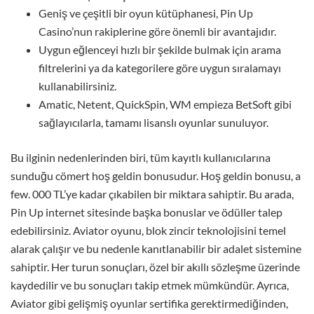
Geniş ve çeşitli bir oyun kütüphanesi, Pin Up
Casino’nun rakiplerine göre önemli bir avantajıdır.
Uygun eğlenceyi hızlı bir şekilde bulmak için arama
filtrelerini ya da kategorilere göre uygun sıralamayı
kullanabilirsiniz.
Amatic, Netent, QuickSpin, WM empieza BetSoft gibi
sağlayıcılarla, tamamı lisanslı oyunlar sunuluyor.
Bu ilginin nedenlerinden biri, tüm kayıtlı kullanıcılarına
sunduğu cömert hoş geldin bonusudur. Hoş geldin bonusu, a
few. 000 TL’ye kadar çıkabilen bir miktara sahiptir. Bu arada,
Pin Up internet sitesinde başka bonuslar ve ödüller talep
edebilirsiniz. Aviator oyunu, blok zincir teknolojisini temel
alarak çalışır ve bu nedenle kanıtlanabilir bir adalet sistemine
sahiptir. Her turun sonuçları, özel bir akıllı sözleşme üzerinde
kaydedilir ve bu sonuçları takip etmek mümkündür. Ayrıca,
Aviator gibi gelişmiş oyunlar sertifika gerektirmediğinden,