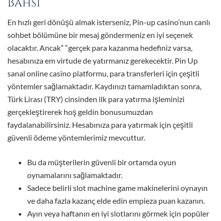
Bahsi
En hızlı geri dönüşü almak isterseniz, Pin-up casino’nun canlı
sohbet bölümüne bir mesaj göndermeniz en iyi seçenek
olacaktır. Ancak” “gerçek para kazanma hedefiniz varsa,
hesabınıza em virtude de yatırmanız gerekecektir. Pin Up
sanal online casino platformu, para transferleri için çeşitli
yöntemler sağlamaktadır. Kaydınızı tamamladıktan sonra,
Türk Lirası (TRY) cinsinden ilk para yatırma işleminizi
gerçekleştirerek hoş geldin bonusumuzdan
faydalanabilirsiniz. Hesabınıza para yatırmak için çeşitli
güvenli ödeme yöntemlerimiz mevcuttur.
Bu da müşterilerin güvenli bir ortamda oyun
oynamalarını sağlamaktadır.
Sadece belirli slot machine game makinelerini oynayın
ve daha fazla kazanç elde edin empieza puan kazanın.
Ayın veya haftanın en iyi slotlarını görmek için popüler