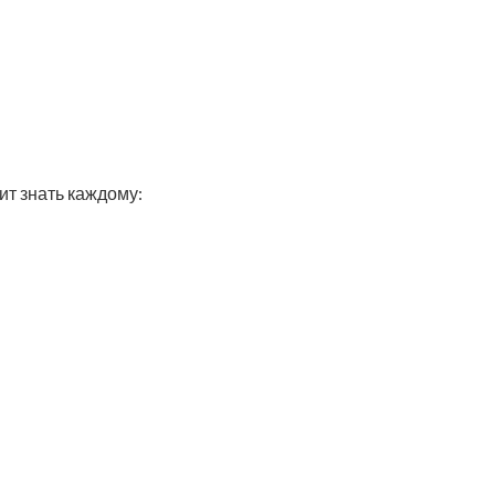
ит знать каждому: