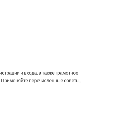
страции и входа, а также грамотное
. Применяйте перечисленные советы,