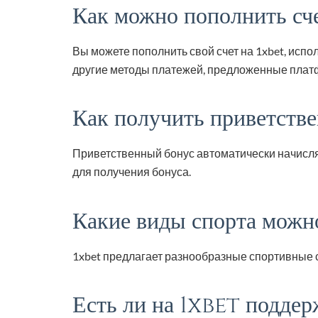
Как можно пополнить сч
Вы можете пополнить свой счет на 1xbet, испо
другие методы платежей, предложенные плат
Как получить приветств
Приветственный бонус автоматически начисляе
для получения бонуса.
Какие виды спорта можно
1xbet предлагает разнообразные спортивные со
Есть ли на 1xbet поддер