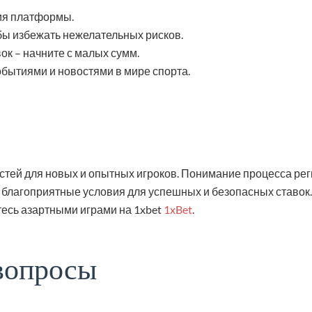
ия платформы.
бы избежать нежелательных рисков.
ок – начните с малых сумм.
бытиями и новостями в мире спорта.
тей для новых и опытных игроков. Понимание процесса реги
благоприятные условия для успешных и безопасных ставок
есь азартными играми на 1xbet
1xBet
.
вопросы