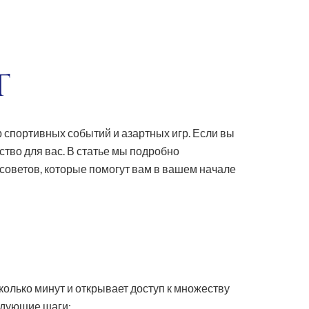
t
 спортивных событий и азартных игр. Если вы
дство для вас. В статье мы подробно
 советов, которые помогут вам в вашем начале
колько минут и открывает доступ к множеству
едующие шаги: