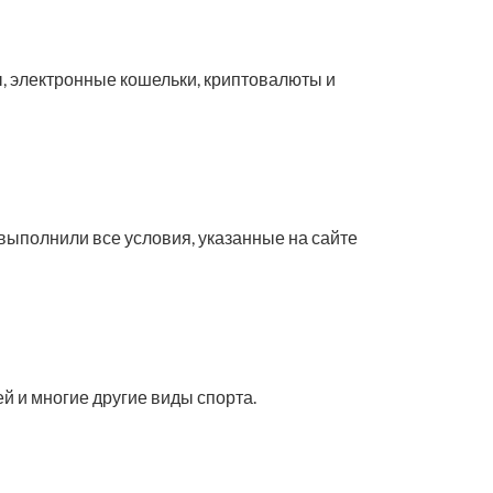
ы, электронные кошельки, криптовалюты и
выполнили все условия, указанные на сайте
й и многие другие виды спорта.