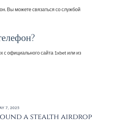
он. Вы можете связаться со службой
телефон?
их с официального сайта 1xbet или из
AY 7, 2025
ound a stealth airdrop